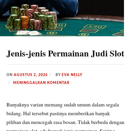
Jenis-jenis Permainan Judi Slot
ON
AGUSTUS 2, 2026
BY
EVA NELLY
MENINGGALKAN KOMENTAR
Banyaknya varian memang sudah umum dalam segala
bidang. Hal tersebut pastinya memberikan banyak
pilihan dan mencegah rasa bosan. Tidak berbeda dengan
permainan slot, ada banyak jenis permainan. Seiring