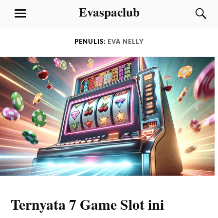
Lanjut
Evaspaclub
C
MENU
ke
konten
PENULIS:
EVA NELLY
Ternyata 7 Game Slot ini