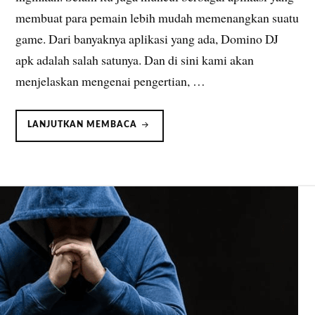
membuat para pemain lebih mudah memenangkan suatu
game. Dari banyaknya aplikasi yang ada, Domino DJ
apk adalah salah satunya. Dan di sini kami akan
menjelaskan mengenai pengertian, …
DOMINO
LANJUTKAN MEMBACA
DJ
APK:
PENGERTIAN,
CARA
PENGGUNAAN,
DAN
KEUNTUNGAN