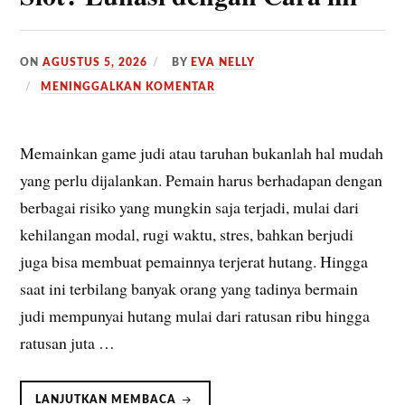
ON
AGUSTUS 5, 2026
BY
EVA NELLY
MENINGGALKAN KOMENTAR
Memainkan game judi atau taruhan bukanlah hal mudah
yang perlu dijalankan. Pemain harus berhadapan dengan
berbagai risiko yang mungkin saja terjadi, mulai dari
kehilangan modal, rugi waktu, stres, bahkan berjudi
juga bisa membuat pemainnya terjerat hutang. Hingga
saat ini terbilang banyak orang yang tadinya bermain
judi mempunyai hutang mulai dari ratusan ribu hingga
ratusan juta …
TERLILIT
LANJUTKAN MEMBACA