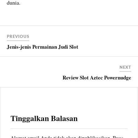
dunia.
Navigasi
PREVIOUS
pos
Jenis-jenis Permainan Judi Slot
NEXT
Review Slot Aztec Powernudge
Tinggalkan Balasan
Alamat email Anda tidak akan dipublikasikan.
Ruas