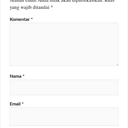
yang wajib ditandai
*
Komentar
*
Nama
*
Email
*