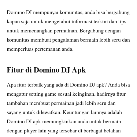
Domino DJ mempunyai komunitas, anda bisa bergabung
kapan saja untuk mengetahui informasi terkini dan tips
untuk memenangkan permainan. Bergabung dengan
komunitas membuat pengalaman bermain lebih seru dan
memperluas pertemanan anda.
Fitur di Domino DJ Apk
Apa fitur terbaik yang ada di Domino DJ apk? Anda bisa
mengatur setting game sesuai keinginan, hadirnya fitur
tambahan membuat permainan jadi lebih seru dan
sayang untuk dilewatkan. Keuntungan lainnya adalah
Domino DJ apk memungkinkan anda untuk bermain
dengan player lain yang tersebar di berbagai belahan