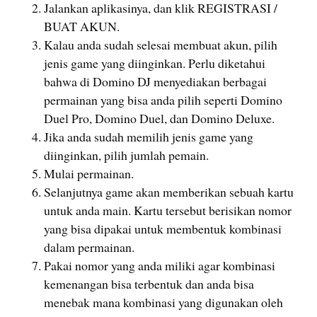
Jalankan aplikasinya, dan klik REGISTRASI /
BUAT AKUN.
Kalau anda sudah selesai membuat akun, pilih
jenis game yang diinginkan. Perlu diketahui
bahwa di Domino DJ menyediakan berbagai
permainan yang bisa anda pilih seperti Domino
Duel Pro, Domino Duel, dan Domino Deluxe.
Jika anda sudah memilih jenis game yang
diinginkan, pilih jumlah pemain.
Mulai permainan.
Selanjutnya game akan memberikan sebuah kartu
untuk anda main. Kartu tersebut berisikan nomor
yang bisa dipakai untuk membentuk kombinasi
dalam permainan.
Pakai nomor yang anda miliki agar kombinasi
kemenangan bisa terbentuk dan anda bisa
menebak mana kombinasi yang digunakan oleh