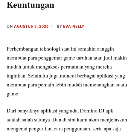
Keuntungan
ON
AGUSTUS 3, 2026
BY
EVA NELLY
Perkembangan teknologi saat ini semakin canggih
membuat para penggemar game taruhan atau judi makin
mudah untuk mengakses permainan yang mereka
inginkan. Selain itu juga muncul berbagai aplikasi yang
membuat para pemain lebih mudah memenangkan suatu
game.
Dari banyaknya aplikasi yang ada, Domino DJ apk
adalah salah satunya. Dan di sini kami akan menjelaskan
mengenai pengertian, cara penggunaan, serta apa saja