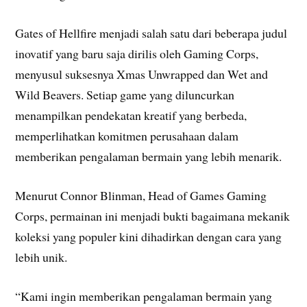
Gates of Hellfire menjadi salah satu dari beberapa judul
inovatif yang baru saja dirilis oleh Gaming Corps,
menyusul suksesnya Xmas Unwrapped dan Wet and
Wild Beavers. Setiap game yang diluncurkan
menampilkan pendekatan kreatif yang berbeda,
memperlihatkan komitmen perusahaan dalam
memberikan pengalaman bermain yang lebih menarik.
Menurut Connor Blinman, Head of Games Gaming
Corps, permainan ini menjadi bukti bagaimana mekanik
koleksi yang populer kini dihadirkan dengan cara yang
lebih unik.
“Kami ingin memberikan pengalaman bermain yang